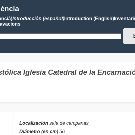
lència
encià)
Introducción (español)
Introduction (English)
Inventari
avacions
tólica Iglesia Catedral de la Encarnaci
Localización
sala de campanas
Diámetro (en cm)
56