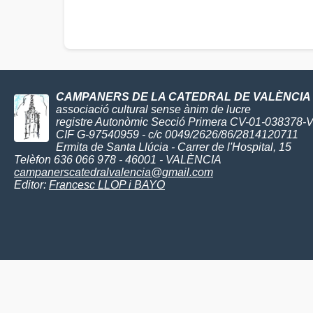
CAMPANERS DE LA CATEDRAL DE VALÈNCIA
associació cultural sense ànim de lucre
registre Autonòmic Secció Primera CV-01-038378-
CIF G-97540959 - c/c 0049/2626/86/2814120711
Ermita de Santa Llúcia - Carrer de l'Hospital, 15
Telèfon 636 066 978 - 46001 - VALÈNCIA
campanerscatedralvalencia@gmail.com
Editor:
Francesc LLOP i BAYO