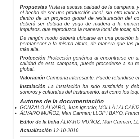
Propuestas
Vista la escasa calidad de la campana, y
el hecho de ser una producción local, sin otro valor
dentro de un proyecto global de restauración del c
deberá ser dotada de yugo de madera a la manera
impulsos, que reproduzca la manera local de tocar, si
De ningún modo deberá ubicarse en una posición baj
permanecer a la misma altura, de manera que las 
más alta.
Protección
Protección genérica al encontrarse en u
calidad de esta campana, puede procederse a su ref
global.
Valoración
Campana interesante. Puede refundirse en
Instalación
La instalación ha sido sustituida y deb
sonoros y culturales del instrumento, así como los toq
Autores de la documentación
GONZALO ÁLVARO, Juan Ignacio; MOLLÀ i ALCAÑIZ, 
ÁLVARO MUÑOZ, Mari Carmen; LLOP i BAYO, France
Editor de la ficha
ÁLVARO MUÑOZ, Mari Carmen; LLO
Actualización
13-10-2016