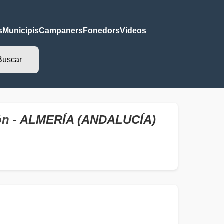
s
Municipis
Campaners
Fonedors
Vídeos
ón
- ALMERÍA (ANDALUCÍA)