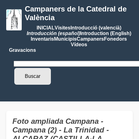
Campaners de la Catedral de
València
INICIAL
Visites
Introducció (valencià)
Introducción (español)
Introduction (English)
Inventaris
Municipis
Campaners
Fonedors
Vídeos
Gravacions
Foto ampliada Campana -
Campana (2) - La Trinidad -
ALCARAZ (CASTILLA-LA