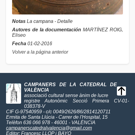
Notas
La campana - Detalle
Autores de la documentación
MARTÍNEZ ROIG,
Eliseo
Fecha
01-02-2016
Volver a la página anterior
CAMPANERS DE LA CATEDRAL DE
VALÈNCIA
associació cultural sense ànim de lucre
registre Autonòmic Secció Primera CV-01-
038378-V
CIF G-97540959 - c/c 0049/2626/86/2814120711
Ermita de Santa Llúcia - Carrer de l'Hospital, 15
Telèfon 636 066 978 - 46001 - VALÈNCIA
campanerscatedralvalencia@gmail.com
Editor:
Francesc LLOP i BAYO