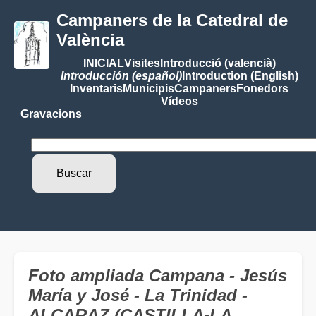
Campaners de la Catedral de
València
INICIAL
Visites
Introducció (valencià)
Introducción (español)
Introduction (English)
Inventaris
Municipis
Campaners
Fonedors
Vídeos
Gravacions
Foto ampliada Campana - Jesús
María y José - La Trinidad -
ALCARAZ (CASTILLA-LA