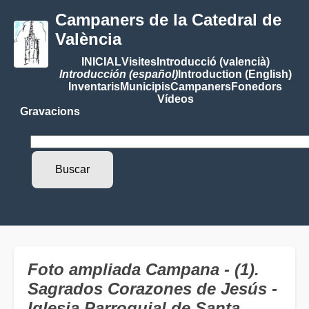
Campaners de la Catedral de
València
INICIAL
Visites
Introducció (valencià)
Introducción (español)
Introduction (English)
Inventaris
Municipis
Campaners
Fonedors
Vídeos
Gravacions
Foto ampliada Campana - (1).
Sagrados Corazones de Jesús -
Iglesia Parroquial de Santa