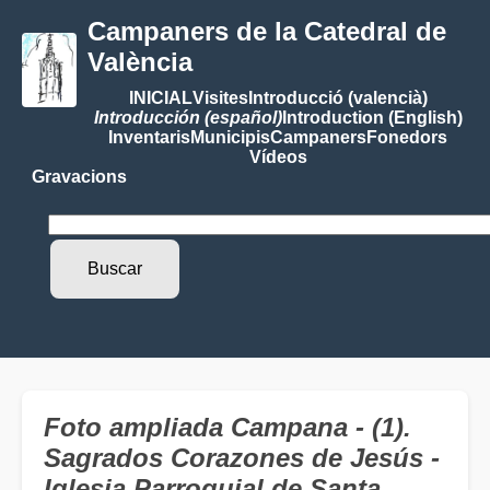
Campaners de la Catedral de
València
INICIAL
Visites
Introducció (valencià)
Introducción (español)
Introduction (English)
Inventaris
Municipis
Campaners
Fonedors
Vídeos
Gravacions
Foto ampliada Campana - (1).
Sagrados Corazones de Jesús -
Iglesia Parroquial de Santa