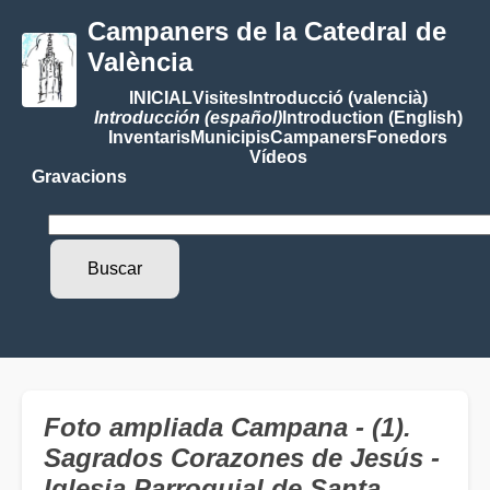
Campaners de la Catedral de
València
INICIAL
Visites
Introducció (valencià)
Introducción (español)
Introduction (English)
Inventaris
Municipis
Campaners
Fonedors
Vídeos
Gravacions
Foto ampliada Campana - (1).
Sagrados Corazones de Jesús -
Iglesia Parroquial de Santa