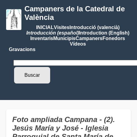
Campaners de la Catedral de
València
INICIAL
Visites
Introducció (valencià)
Introducción (español)
Introduction (English)
Inventaris
Municipis
Campaners
Fonedors
Vídeos
Gravacions
Foto ampliada Campana - (2).
Jesús María y José - Iglesia
Parroquial de Santa María de