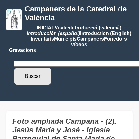
Campaners de la Catedral de
València
INICIAL
Visites
Introducció (valencià)
Introducción (español)
Introduction (English)
Inventaris
Municipis
Campaners
Fonedors
Vídeos
Gravacions
Foto ampliada Campana - (2).
Jesús María y José - Iglesia
Parroquial de Santa María de