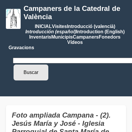
Campaners de la Catedral de
València
INICIAL
Visites
Introducció (valencià)
Introducción (español)
Introduction (English)
Inventaris
Municipis
Campaners
Fonedors
Vídeos
Gravacions
Foto ampliada Campana - (2).
Jesús María y José - Iglesia
Parroquial de Santa María de