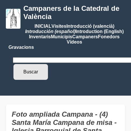
Campaners de la Catedral de
València
INICIAL
Visites
Introducció (valencià)
Introducción (español)
Introduction (English)
Inventaris
Municipis
Campaners
Fonedors
Vídeos
Gravacions
Foto ampliada Campana - (4)
Santa María Campana de misa -
Iglesia Parroquial de Santa