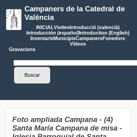
Campaners de la Catedral de
València
INICIAL
Visites
Introducció (valencià)
Introducción (español)
Introduction (English)
Inventaris
Municipis
Campaners
Fonedors
Vídeos
Gravacions
Foto ampliada Campana - (4)
Santa María Campana de misa -
Iglesia Parroquial de Santa