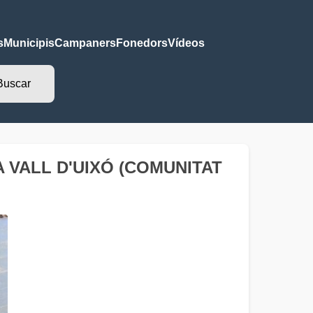
s
Municipis
Campaners
Fonedors
Vídeos
 LA VALL D'UIXÓ (COMUNITAT