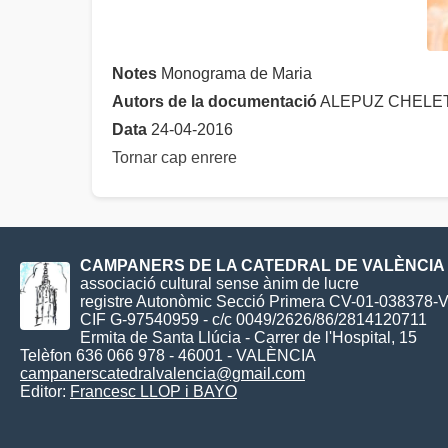
Notes
Monograma de Maria
Autors de la documentació
ALEPUZ CHELET,
Data
24-04-2016
Tornar cap enrere
CAMPANERS DE LA CATEDRAL DE VALÈNCIA
associació cultural sense ànim de lucre
registre Autonòmic Secció Primera CV-01-038378-
CIF G-97540959 - c/c 0049/2626/86/2814120711
Ermita de Santa Llúcia - Carrer de l'Hospital, 15
Telèfon 636 066 978 - 46001 - VALÈNCIA
campanerscatedralvalencia@gmail.com
Editor:
Francesc LLOP i BAYO