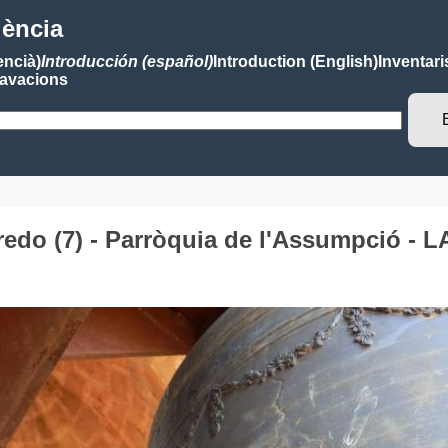
lència
encià)
Introducción (español)
Introduction (English)
Inventari
avacions
redo (7) - Parròquia de l'Assumpció -