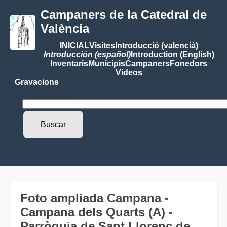
Campaners de la Catedral de
València
INICIAL
Visites
Introducció (valencià)
Introducción (español)
Introduction (English)
Inventaris
Municipis
Campaners
Fonedors
Vídeos
Gravacions
Foto ampliada Campana -
Campana dels Quarts (A) -
Parròquia de Sant Llorenç de