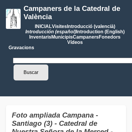
Campaners de la Catedral de
València
INICIAL
Visites
Introducció (valencià)
Introducción (español)
Introduction (English)
Inventaris
Municipis
Campaners
Fonedors
Vídeos
Gravacions
Foto ampliada Campana -
Santiago (3) - Catedral de
Nuestra Señora de la Merced -