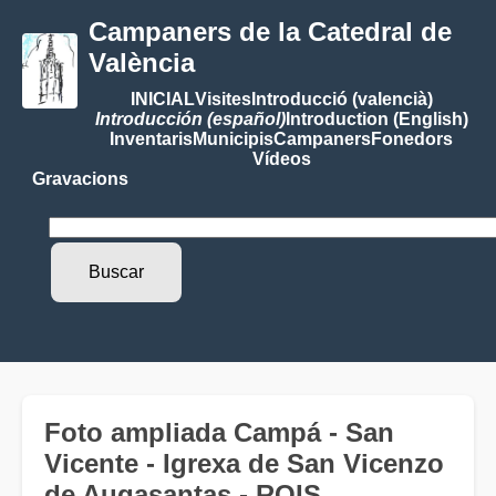
Campaners de la Catedral de
València
INICIAL
Visites
Introducció (valencià)
Introducción (español)
Introduction (English)
Inventaris
Municipis
Campaners
Fonedors
Vídeos
Gravacions
Foto ampliada Campá - San
Vicente - Igrexa de San Vicenzo
de Augasantas - ROIS