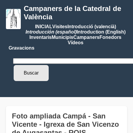
Campaners de la Catedral de
València
INICIAL
Visites
Introducció (valencià)
Introducción (español)
Introduction (English)
Inventaris
Municipis
Campaners
Fonedors
Vídeos
Gravacions
Foto ampliada Campá - San
Vicente - Igrexa de San Vicenzo
de Augasantas - ROIS