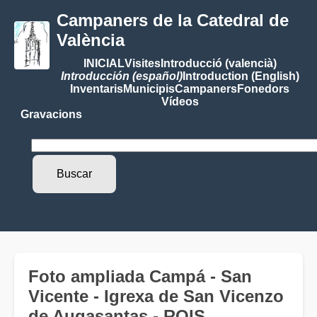
Campaners de la Catedral de
València
INICIAL
Visites
Introducció (valencià)
Introducción (español)
Introduction (English)
Inventaris
Municipis
Campaners
Fonedors
Vídeos
Gravacions
Foto ampliada Campá - San
Vicente - Igrexa de San Vicenzo
de Augasantas - ROIS