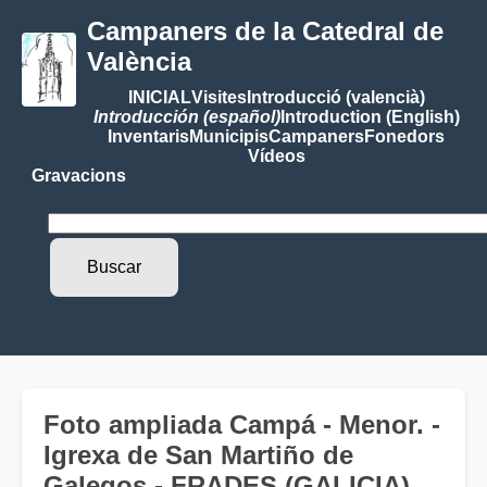
Campaners de la Catedral de
València
INICIAL
Visites
Introducció (valencià)
Introducción (español)
Introduction (English)
Inventaris
Municipis
Campaners
Fonedors
Vídeos
Gravacions
Foto ampliada Campá - Menor. -
Igrexa de San Martiño de
Galegos - FRADES (GALICIA)