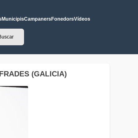
s
Municipis
Campaners
Fonedors
Vídeos
- FRADES (GALICIA)