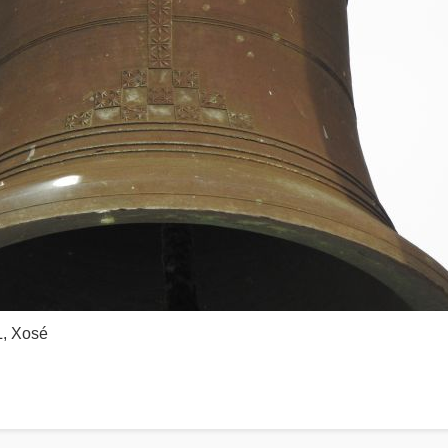
, Xosé