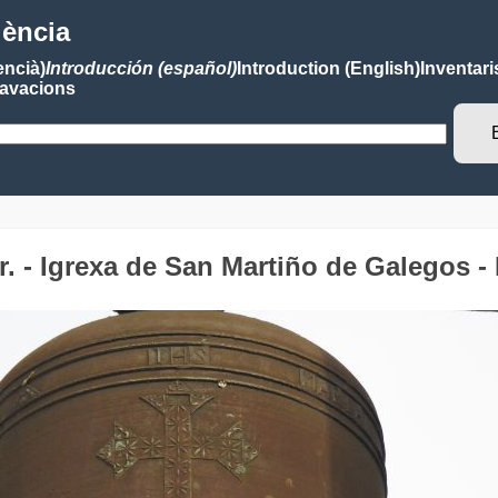
lència
encià)
Introducción (español)
Introduction (English)
Inventari
avacions
. - Igrexa de San Martiño de Galegos 