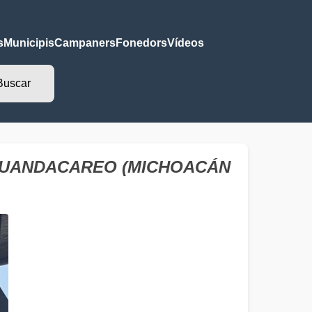
s
Municipis
Campaners
Fonedors
Vídeos
 - HUANDACAREO (MICHOACÁN