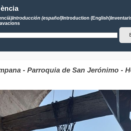
lència
encià)
Introducción (español)
Introduction (English)
Inventari
avacions
ampana - Parroquia de San Jerónimo