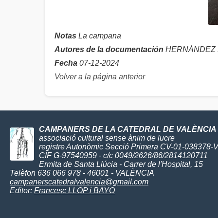
Notas
La campana
Autores de la documentación
HERNÁNDEZ P
Fecha
07-12-2024
Volver a la página anterior
CAMPANERS DE LA CATEDRAL DE VALÈNCIA
associació cultural sense ànim de lucre
registre Autonòmic Secció Primera CV-01-038378-
CIF G-97540959 - c/c 0049/2626/86/2814120711
Ermita de Santa Llúcia - Carrer de l'Hospital, 15
Telèfon 636 066 978 - 46001 - VALÈNCIA
campanerscatedralvalencia@gmail.com
Editor:
Francesc LLOP i BAYO