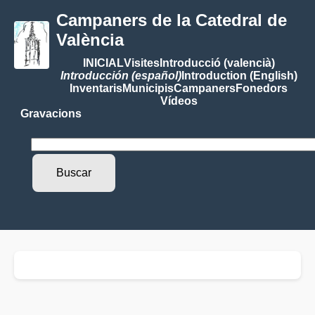
Campaners de la Catedral de
València
INICIAL
Visites
Introducció (valencià)
Introducción (español)
Introduction (English)
Inventaris
Municipis
Campaners
Fonedors
Vídeos
Gravacions