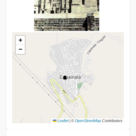
+
−
Leaflet
|
©
OpenStreetMap
Contributors