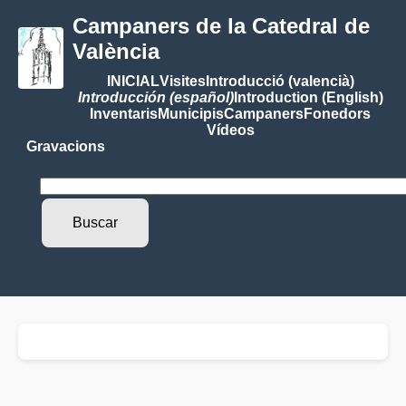
Campaners de la Catedral de
València
INICIAL
Visites
Introducció (valencià)
Introducción (español)
Introduction (English)
Inventaris
Municipis
Campaners
Fonedors
Vídeos
Gravacions