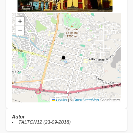
+
−
Leaflet
|
©
OpenStreetMap
Contributors
Autor
TALTON12 (23-09-2018)