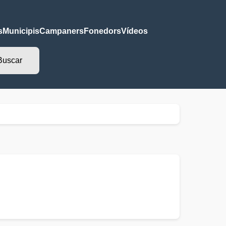
s
Municipis
Campaners
Fonedors
Vídeos