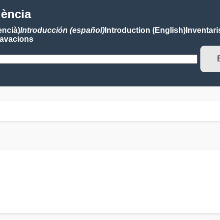
lència
encià)
Introducción (español)
Introduction (English)
Inventari
avacions