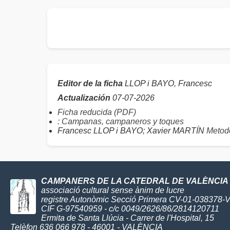
Editor de la ficha
LLOP i BAYO, Francesc
Actualización
07-07-2026
Ficha reducida (PDF)
: Campanas, campaneros y toques
Francesc LLOP i BAYO; Xavier MARTÍN
Metodo
CAMPANERS DE LA CATEDRAL DE VALÈNCIA
associació cultural sense ànim de lucre
registre Autonòmic Secció Primera CV-01-038378-
CIF G-97540959 - c/c 0049/2626/86/2814120711
Ermita de Santa Llúcia - Carrer de l'Hospital, 15
Telèfon 636 066 978 - 46001 - VALÈNCIA