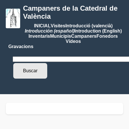
Campaners de la Catedral de
València
INICIAL
Visites
Introducció (valencià)
Introducción (español)
Introduction (English)
Inventaris
Municipis
Campaners
Fonedors
Vídeos
Gravacions