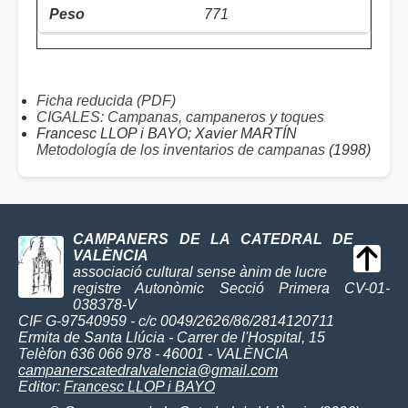
771
Ficha reducida (PDF)
CIGALES: Campanas, campaneros y toques
Francesc LLOP i BAYO; Xavier MARTÍN
Metodología de los inventarios de campanas
(1998)
CAMPANERS DE LA CATEDRAL DE
VALÈNCIA
associació cultural sense ànim de lucre
registre Autonòmic Secció Primera CV-01-
038378-V
CIF G-97540959 - c/c 0049/2626/86/2814120711
Ermita de Santa Llúcia - Carrer de l'Hospital, 15
Telèfon 636 066 978 - 46001 - VALÈNCIA
campanerscatedralvalencia@gmail.com
Editor:
Francesc LLOP i BAYO