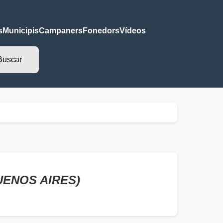
s
Municipis
Campaners
Fonedors
Vídeos
BUENOS AIRES)