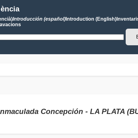
lència
encià)
Introducción (español)
Introduction (English)
Inventari
avacions
a Inmaculada Concepción - LA PLATA (