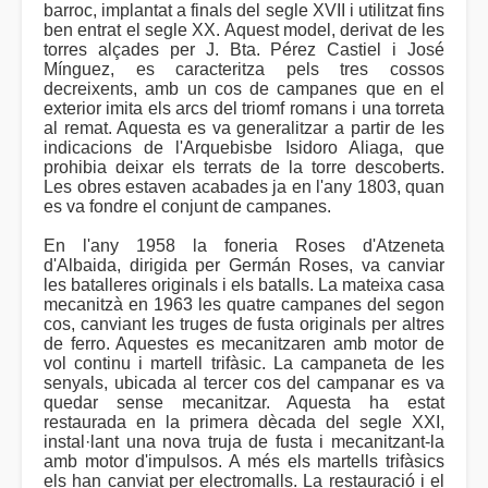
barroc, implantat a finals del segle XVII i utilitzat fins
ben entrat el segle XX. Aquest model, derivat de les
torres alçades per J. Bta. Pérez Castiel i José
Mínguez, es caracteritza pels tres cossos
decreixents, amb un cos de campanes que en el
exterior imita els arcs del triomf romans i una torreta
al remat. Aquesta es va generalitzar a partir de les
indicacions de l'Arquebisbe Isidoro Aliaga, que
prohibia deixar els terrats de la torre descoberts.
Les obres estaven acabades ja en l'any 1803, quan
es va fondre el conjunt de campanes.
En l'any 1958 la foneria Roses d'Atzeneta
d'Albaida, dirigida per Germán Roses, va canviar
les batalleres originals i els batalls. La mateixa casa
mecanitzà en 1963 les quatre campanes del segon
cos, canviant les truges de fusta originals per altres
de ferro. Aquestes es mecanitzaren amb motor de
vol continu i martell trifàsic. La campaneta de les
senyals, ubicada al tercer cos del campanar es va
quedar sense mecanitzar. Aquesta ha estat
restaurada en la primera dècada del segle XXI,
instal·lant una nova truja de fusta i mecanitzant-la
amb motor d'impulsos. A més els martells trifàsics
els han canviat per electromalls. La restauració i el