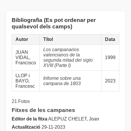
Bibliografia (Es pot ordenar per
qualsevol dels camps)
Autor
Títol
Data
Los campanarios
JUAN
valencianos de la
VIDAL,
1999
segunda mitad del siglo
Francisco
XVIII (Parte I)
LLOP i
Informe sobre una
BAYO,
2023
campana de 1803
Francesc
21 Fotos
Fitxes de les campanes
Editor de la fitxa
ALEPUZ CHELET, Joan
Actualització
29-11-2023