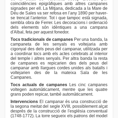
coincidències epigràfiques amb altres campanes
signades per ell. La Mitjana, dedicada a la Mare de
Déu de Sales va ser refosa en l'any 1890 per haver-
se trencat l'anterior. Tot i que tampoc està signada,
sembla obra de Ferrer. Les decoracions i ordenació
dels elements són idèntiques a una campana
d'Albal, feta per aquest fonedor.
Tocs tradicionals de campanes
Per una banda, la
campaneta de les senyals es voltejaria amb
cigonyal des dels peus del campanar, utilitzada per
a coordinar tocs amb els actes celebrats al interior
del temple i altres senyals. Per altra banda la resta
de campanes es repicarien des dels peus del
campanar amb llargues cordes unides als batalls i
voltejarien des de la mateixa Sala de les
Campanes.
Tocs actuals de campanes
Les cinc campanes
voltegen automàticament, mentre que les quatre
grans poden repicar, també automàticament.
Intervencions
El campanar és una construcció de
la segona meitat del segle XVIII, possiblement alçat
després de la construcció de l'església conventual
(1748-1772). La torre segueix els patrons del model