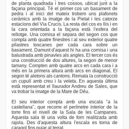
de planta quadrada i tres cossos, ubicat junt a la
façana principal. Té el primer cos un basament de
pedra i al inici del mateix trobem uns plafonets
ceràmics amb la imatge de la Pietat i les catorze
estacions del Via Crucis. La resta del cos es llis i en
la cara orientada a la façana està l'esfera del
rellotge. Una cornisa el separa del segon cos que
compta amb quatre finestres i al seu exterior quatre
pilastres toscanes per cada cara sobre un
basament. Damunt d'aquest hi ha una cornisa i una
balustrada amb pinavles als angles. El tercer cos és
una construcció de dos altures, la segon de menor
tamany. Compten amb quatre arcs en cada cara i a
més en la primera altura amb arcs en diagonal. El
segon té aletons als cantons. Remata la construcció
un cupulí amb creu i la veleta. En aquesta última
està representat el llaurador Andreu de Sales, que
va trobar la imatge de la Mare de Déu.
El seu interior compta amb una escala "a la
castellana", que recorre el perímetre interior de la
torre fins el nivell de la Sala de les Campanes.
Aquesta sala té una volta de forn realitzada amb
rajola. Des d'aquesta altura l'escala es torna de
caragol fins pujar al terrat.