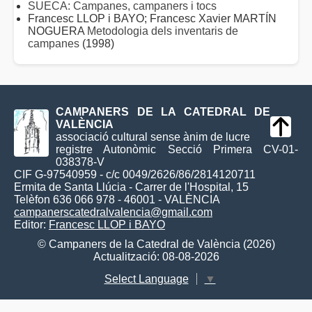
SUECA: Campanes, campaners i tocs
Francesc LLOP i BAYO; Francesc Xavier MARTÍN
NOGUERA
Metodologia dels inventaris de
campanes
(1998)
CAMPANERS DE LA CATEDRAL DE
VALÈNCIA
associació cultural sense ànim de lucre
registre Autonòmic Secció Primera CV-01-
038378-V
CIF G-97540959 - c/c 0049/2626/86/2814120711
Ermita de Santa Llúcia - Carrer de l'Hospital, 15
Telèfon 636 066 978 - 46001 - VALÈNCIA
campanerscatedralvalencia@gmail.com
Editor:
Francesc LLOP i BAYO
© Campaners de la Catedral de València (2026)
Actualització: 08-08-2026
Select Language
▼