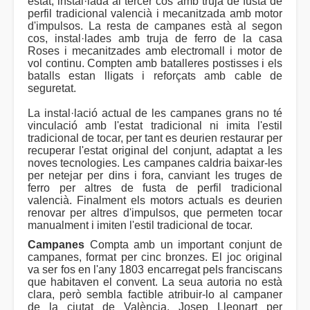
estat, instal·lada al tercer cos amb truja de fusta de
perfil tradicional valencià i mecanitzada amb motor
d'impulsos. La resta de campanes està al segon
cos, instal·lades amb truja de ferro de la casa
Roses i mecanitzades amb electromall i motor de
vol continu. Compten amb batalleres postisses i els
batalls estan lligats i reforçats amb cable de
seguretat.
La instal·lació actual de les campanes grans no té
vinculació amb l'estat tradicional ni imita l'estil
tradicional de tocar, per tant es deurien restaurar per
recuperar l'estat original del conjunt, adaptat a les
noves tecnologies. Les campanes caldria baixar-les
per netejar per dins i fora, canviant les truges de
ferro per altres de fusta de perfil tradicional
valencià. Finalment els motors actuals es deurien
renovar per altres d'impulsos, que permeten tocar
manualment i imiten l'estil tradicional de tocar.
Campanes
Compta amb un important conjunt de
campanes, format per cinc bronzes. El joc original
va ser fos en l'any 1803 encarregat pels franciscans
que habitaven el convent. La seua autoria no està
clara, però sembla factible atribuir-lo al campaner
de la ciutat de València, Josep Lleonart per