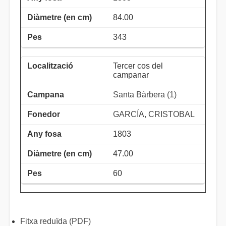
84.00
343
Tercer cos del
campanar
Santa Bàrbera (1)
GARCÍA, CRISTOBAL
1803
47.00
60
Fitxa reduïda (PDF)