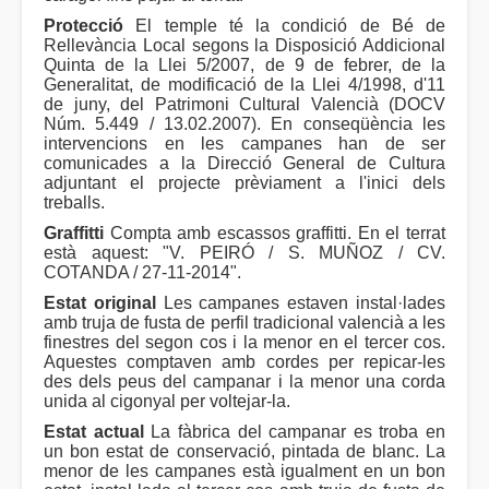
Protecció
El temple té la condició de Bé de
Rellevància Local segons la Disposició Addicional
Quinta de la Llei 5/2007, de 9 de febrer, de la
Generalitat, de modificació de la Llei 4/1998, d'11
de juny, del Patrimoni Cultural Valencià (DOCV
Núm. 5.449 / 13.02.2007). En conseqüència les
intervencions en les campanes han de ser
comunicades a la Direcció General de Cultura
adjuntant el projecte prèviament a l'inici dels
treballs.
Graffitti
Compta amb escassos graffitti. En el terrat
està aquest: "V. PEIRÓ / S. MUÑOZ / CV.
COTANDA / 27-11-2014".
Estat original
Les campanes estaven instal·lades
amb truja de fusta de perfil tradicional valencià a les
finestres del segon cos i la menor en el tercer cos.
Aquestes comptaven amb cordes per repicar-les
des dels peus del campanar i la menor una corda
unida al cigonyal per voltejar-la.
Estat actual
La fàbrica del campanar es troba en
un bon estat de conservació, pintada de blanc. La
menor de les campanes està igualment en un bon