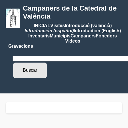
Campaners de la Catedral de
València
INICIAL
Visites
Introducció (valencià)
Introducción (español)
Introduction (English)
Inventaris
Municipis
Campaners
Fonedors
Vídeos
Gravacions