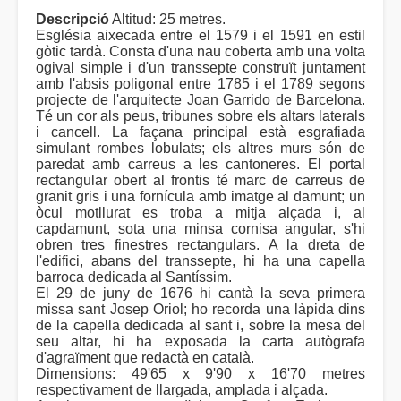
Descripció
Altitud: 25 metres.
Església aixecada entre el 1579 i el 1591 en estil
gòtic tardà. Consta d'una nau coberta amb una volta
ogival simple i d'un transsepte construït juntament
amb l'absis poligonal entre 1785 i el 1789 segons
projecte de l'arquitecte Joan Garrido de Barcelona.
Té un cor als peus, tribunes sobre els altars laterals
i cancell. La façana principal està esgrafiada
simulant rombes lobulats; els altres murs són de
paredat amb carreus a les cantoneres. El portal
rectangular obert al frontis té marc de carreus de
granit gris i una fornícula amb imatge al damunt; un
òcul motllurat es troba a mitja alçada i, al
capdamunt, sota una minsa cornisa angular, s'hi
obren tres finestres rectangulars. A la dreta de
l'edifici, abans del transsepte, hi ha una capella
barroca dedicada al Santíssim.
El 29 de juny de 1676 hi cantà la seva primera
missa sant Josep Oriol; ho recorda una làpida dins
de la capella dedicada al sant i, sobre la mesa del
seu altar, hi ha exposada la carta autògrafa
d'agraïment que redactà en català.
Dimensions: 49'65 x 9'90 x 16'70 metres
respectivament de llargada, amplada i alçada.