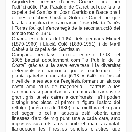
Arquitectes: mestre d'obres Onofre Enric, per
l'edifici gòtic; Pau Paratge, de Canet, pel que fa a la
capella del Santíssim; Joan Garrido de Barcelona i
el mestre d'obres Cristòfol Soler de Canet, pel que
fa a la capçalera i el campanar; Josep Maria Danés
i Torras fou qui s'encarregà de la reconstrucció del
temple feta el 1946.
Guarda escultures del 1950 dels germans Miquel
(1879-1960) i Llucià Oslé (1880-1951), i de Martí
Cabré a la capella del Santíssim.
Campanar neoclàssic aixecat entre el 1793 i el
1805 batejat popularment com "la Pubilla de la
Costa" gràcies a la seva esveltesa i la diversitat
d'elements en harmonia que el conformen. Té
planta gairebé quadrada (6'33 x 6'40 m) fins al
nivell de la teulada de l'església formant un alt cos
bastit amb murs de maçoneria i carreus a les
cantoneres; a partir d'aquí, amb murs de carreus de
granit gris, té els caires aixamfranats i s'hi poden
distingir tres pisos: al primer hi figura l'esfera del
rellotge (hi és des de 1880); una motllura el separa
del segon o cel·la; aquesta està oberta amb
finestres d'arc de mig punt, una a cada cara, amb
impostes sota els arcs i amb el marc acanalat;
flanquegen les finestres sengles pilastres que