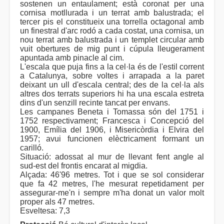
sostenen un entaulament; està coronat per una
cornisa motllurada i un terrat amb balustrada; el
tercer pis el constitueix una torrella octagonal amb
un finestral d'arc rodó a cada costat, una cornisa, un
nou terrat amb balustrada i un templet circular amb
vuit obertures de mig punt i cúpula lleugerament
apuntada amb pinacle al cim.
L'escala que puja fins a la cel·la és de l'estil corrent
a Catalunya, sobre voltes i arrapada a la paret
deixant un ull d'escala central; des de la cel·la als
altres dos terrats superiors hi ha una escala estreta
dins d'un senzill recinte tancat per envans.
Les campanes Beneta i Tomassa són del 1751 i
1752 respectivament; Francesca i Concepció del
1900, Emília del 1906, i Misericòrdia i Elvira del
1957; avui funcionen elèctricament formant un
carilló.
Situació: adossat al mur de llevant fent angle al
sud-est del frontis encarat al migdia.
Alçada: 46'96 metres. Tot i que se sol considerar
que fa 42 metres, l'he mesurat repetidament per
assegurar-me'n i sempre m'ha donat un valor molt
proper als 47 metres.
Esveltesa: 7,3