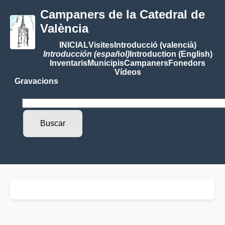
Campaners de la Catedral de
València
INICIAL
Visites
Introducció (valencià)
Introducción (español)
Introduction (English)
Inventaris
Municipis
Campaners
Fonedors
Vídeos
Gravacions