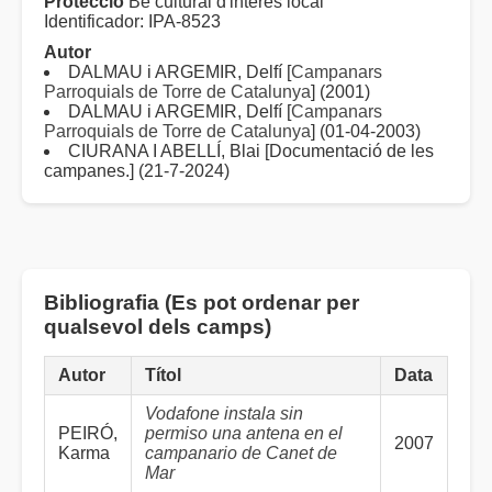
Protecció
Bé cultural d'interès local
Identificador: IPA-8523
Autor
DALMAU i ARGEMIR, Delfí [
Campanars
Parroquials de Torre de Catalunya
] (2001)
DALMAU i ARGEMIR, Delfí [
Campanars
Parroquials de Torre de Catalunya
] (01-04-2003)
CIURANA I ABELLÍ, Blai [Documentació de les
campanes.] (21-7-2024)
Bibliografia (Es pot ordenar per
qualsevol dels camps)
Autor
Títol
Data
Vodafone instala sin
PEIRÓ,
permiso una antena en el
2007
Karma
campanario de Canet de
Mar