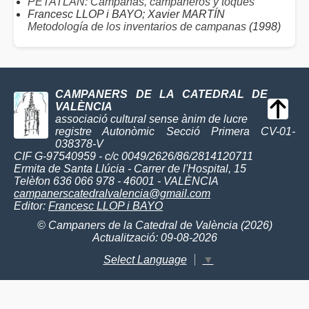
PETATLÁN: Campanas, campaneros y toques
Francesc LLOP i BAYO; Xavier MARTÍN
Metodología de los inventarios de campanas
(1998)
CAMPANERS DE LA CATEDRAL DE
VALÈNCIA
associació cultural sense ànim de lucre
registre Autonòmic Secció Primera CV-01-
038378-V
CIF G-97540959 - c/c 0049/2626/86/2814120711
Ermita de Santa Llúcia - Carrer de l'Hospital, 15
Telèfon 636 066 978 - 46001 - VALÈNCIA
campanerscatedralvalencia@gmail.com
Editor:
Francesc LLOP i BAYO
© Campaners de la Catedral de València (2026)
Actualització: 09-08-2026
Select Language
▼