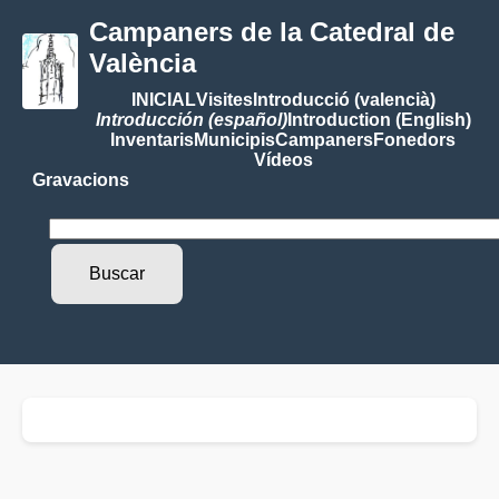
Campaners de la Catedral de
València
INICIAL
Visites
Introducció (valencià)
Introducción (español)
Introduction (English)
Inventaris
Municipis
Campaners
Fonedors
Vídeos
Gravacions