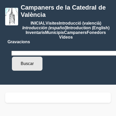
Campaners de la Catedral de
València
INICIAL
Visites
Introducció (valencià)
Introducción (español)
Introduction (English)
Inventaris
Municipis
Campaners
Fonedors
Vídeos
Gravacions