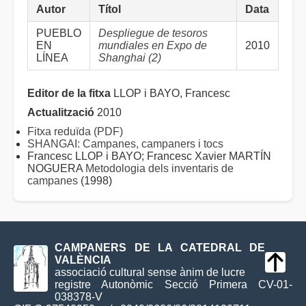
Autor
Títol
Data
PUEBLO
Despliegue de tesoros
EN
mundiales en Expo de
2010
LÍNEA
Shanghai (2)
Editor de la fitxa
LLOP i BAYO, Francesc
Actualització
2010
Fitxa reduïda (PDF)
SHANGAI: Campanes, campaners i tocs
Francesc LLOP i BAYO; Francesc Xavier MARTÍN
NOGUERA
Metodologia dels inventaris de
campanes
(1998)
CAMPANERS DE LA CATEDRAL DE
VALÈNCIA
associació cultural sense ànim de lucre
registre Autonòmic Secció Primera CV-01-
038378-V