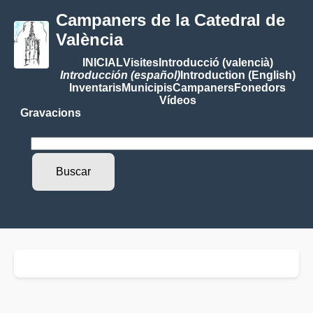
Campaners de la Catedral de
València
INICIAL
Visites
Introducció (valencià)
Introducción (español)
Introduction (English)
Inventaris
Municipis
Campaners
Fonedors
Vídeos
Gravacions