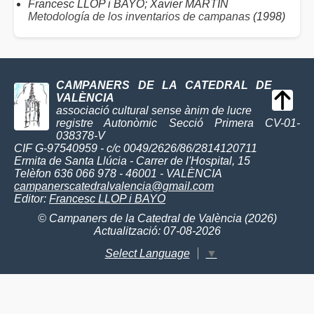
Francesc LLOP i BAYO; Xavier MARTÍN
Metodología de los inventarios de campanas
(1998)
CAMPANERS DE LA CATEDRAL DE
VALÈNCIA
associació cultural sense ànim de lucre
registre Autonòmic Secció Primera CV-01-
038378-V
CIF G-97540959 - c/c 0049/2626/86/2814120711
Ermita de Santa Llúcia - Carrer de l'Hospital, 15
Telèfon 636 066 978 - 46001 - VALÈNCIA
campanerscatedralvalencia@gmail.com
Editor:
Francesc LLOP i BAYO
© Campaners de la Catedral de València (2026)
Actualització: 07-08-2026
Select Language
▼