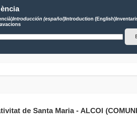
lència
encià)
Introducción (español)
Introduction (English)
Inventari
avacions
 Nativitat de Santa Maria - ALCOI (COM