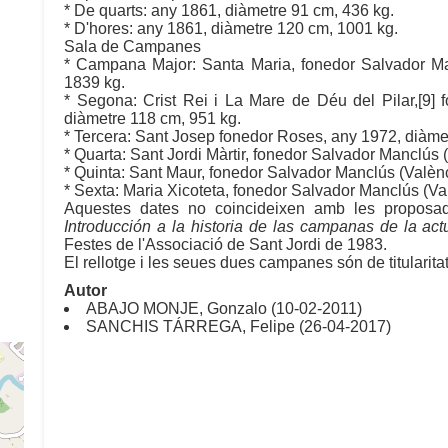
* De quarts: any 1861, diàmetre 91 cm, 436 kg.
* D'hores: any 1861, diàmetre 120 cm, 1001 kg.
Sala de Campanes
* Campana Major: Santa Maria, fonedor Salvador Ma
1839 kg.
* Segona: Crist Rei i La Mare de Déu del Pilar,[9] 
diàmetre 118 cm, 951 kg.
* Tercera: Sant Josep fonedor Roses, any 1972, diàme
* Quarta: Sant Jordi Màrtir, fonedor Salvador Manclús 
* Quinta: Sant Maur, fonedor Salvador Manclús (Valènc
* Sexta: Maria Xicoteta, fonedor Salvador Manclús (Va
Aquestes dates no coincideixen amb les proposade
Introducción a la historia de las campanas de la ac
Festes de l'Associació de Sant Jordi de 1983.
El rellotge i les seues dues campanes són de titularit
Autor
ABAJO MONJE, Gonzalo (10-02-2011)
SANCHIS TÁRREGA, Felipe (26-04-2017)