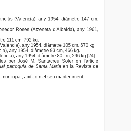
nclús (València), any 1954, diàmetre 147 cm,
fonedor Roses (Atzeneta d'Albaida), any 1961,
tre 111 cm, 792 kg.
(València), any 1954, diàmetre 105 cm, 670 kg.
ia), any 1954, diàmetre 93 cm, 466 kg.
lència), any 1954, diàmetre 80 cm, 296 kg.[24]
s per José M. Santacreu Soler en l'article
tual parroquia de Santa María
en la Revista de
at municipal, així com el seu manteniment.