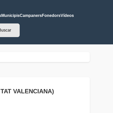
s
Municipis
Campaners
Fonedors
Vídeos
UNITAT VALENCIANA)