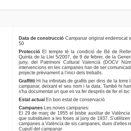
Data de construcció
Campanar original enderrocat en 
50
Protecció
El temple té la condició de Bé de Relle
Quinta de la Llei 5/2007, de 9 de febrer, de la Genera
juny, del Patrimoni Cultural Valencià (DOCV Núm
intervencions en les campanes han de ser comunicades
projecte prèviament a l'inici dels treballs.
Graffitti
Hi ha infinitats de grafits per dins de la torre
campanar, deixant el seu nom i la data. També hi han 
s'ha documentat un que es va fer després de fer el toc
Estat actual
En bon estat de conservació
Campanes
Les noves campanes:
El 29 de març de 1955 el bisbe auxiliar de Valènci
que substituïen a les foses al juny de 1937. S'utilitz
campanes a València de sis campanes, dues d'elles refo
Cupulí del campanar