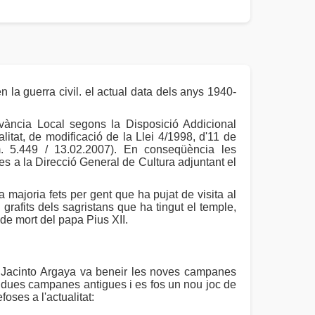
la guerra civil. el actual data dels anys 1940-
vància Local segons la Disposició Addicional
litat, de modificació de la Llei 4/1998, d'11 de
. 5.449 / 13.02.2007). En conseqüència les
 a la Direcció General de Cultura adjuntant el
 la majoria fets per gent que ha pujat de visita al
grafits dels sagristans que ha tingut el temple,
 de mort del papa Pius XII.
a Jacinto Argaya va beneir les noves campanes
en dues campanes antigues i es fos un nou joc de
ses a l'actualitat: