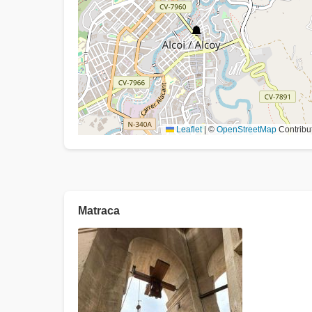
Leaflet
|
©
OpenStreetMap
Contribu
Matraca