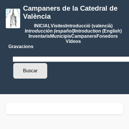
Campaners de la Catedral de
València
INICIAL
Visites
Introducció (valencià)
Introducción (español)
Introduction (English)
Inventaris
Municipis
Campaners
Fonedors
Vídeos
Gravacions