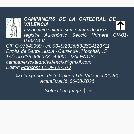
CAMPANERS DE LA CATEDRAL DE
VALÈNCIA
associació cultural sense ànim de lucre
registre Autonòmic Secció Primera CV-01-
038378-V
CIF G-97540959 - c/c 0049/2626/86/2814120711
Ermita de Santa Llúcia - Carrer de l'Hospital, 15
Telèfon 636 066 978 - 46001 - VALÈNCIA
campanerscatedralvalencia@gmail.com
Editor:
Francesc LLOP i BAYO
© Campaners de la Catedral de València (2026)
Actualització: 06-08-2026
Select Language
▼