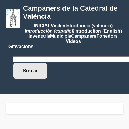
Campaners de la Catedral de
València
INICIAL
Visites
Introducció (valencià)
Introducción (español)
Introduction (English)
Inventaris
Municipis
Campaners
Fonedors
Vídeos
Gravacions