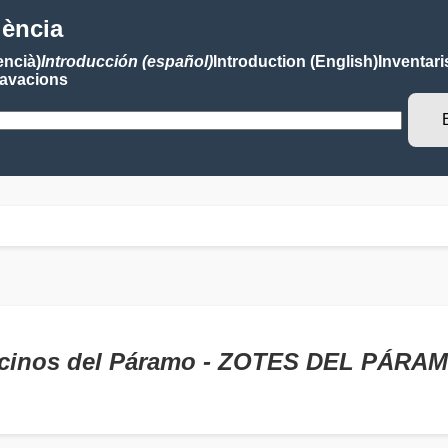
lència
encià)
Introducción (español)
Introduction (English)
Inventari
avacions
ncinos del Páramo - ZOTES DEL PÁRA