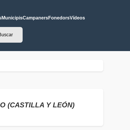
s
Municipis
Campaners
Fonedors
Vídeos
MO (CASTILLA Y LEÓN)