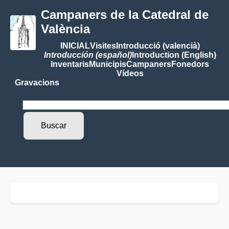
Campaners de la Catedral de
València
INICIAL
Visites
Introducció (valencià)
Introducción (español)
Introduction (English)
Inventaris
Municipis
Campaners
Fonedors
Vídeos
Gravacions