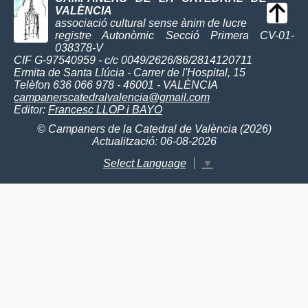
VALÈNCIA
associació cultural sense ànim de lucre
registre Autonòmic Secció Primera CV-01-
038378-V
CIF G-97540959 - c/c 0049/2626/86/2814120711
Ermita de Santa Llúcia - Carrer de l'Hospital, 15
Telèfon 636 066 978 - 46001 - VALÈNCIA
campanerscatedralvalencia@gmail.com
Editor:
Francesc LLOP i BAYO
© Campaners de la Catedral de València (2026)
Actualització: 06-08-2026
Select Language
▼