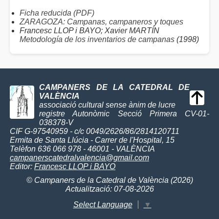
Ficha reducida (PDF)
ZARAGOZA: Campanas, campaneros y toques
Francesc LLOP i BAYO; Xavier MARTÍN
Metodología de los inventarios de campanas
(1998)
CAMPANERS DE LA CATEDRAL DE
VALÈNCIA
associació cultural sense ànim de lucre
registre Autonòmic Secció Primera CV-01-
038378-V
CIF G-97540959 - c/c 0049/2626/86/2814120711
Ermita de Santa Llúcia - Carrer de l'Hospital, 15
Telèfon 636 066 978 - 46001 - VALÈNCIA
campanerscatedralvalencia@gmail.com
Editor:
Francesc LLOP i BAYO
© Campaners de la Catedral de València (2026)
Actualització: 07-08-2026
Select Language
▼