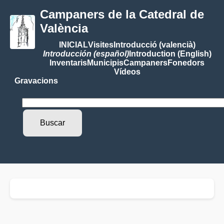
Campaners de la Catedral de
València
INICIAL
Visites
Introducció (valencià)
Introducción (español)
Introduction (English)
Inventaris
Municipis
Campaners
Fonedors
Vídeos
Gravacions