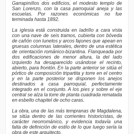
Garrapinillos dos edificios, el modesto templo de
San Lorenzo, con la casa parroquial aneja y las
escuelas. Por razones económicas no fue
terminada hasta 1892.
La iglesia está construida en ladrillo a cara vista
con una nave de seis tramos, cubierta con bóveda
de cañón con lunetos y arcos fajones que apean en
gruesas columnas laterales, dentro de una estética
de orientación románico-bizantina. Flanqueada por
dos edificaciones de menor altura, la del lado
izquierdo ha desaparecido usándose el recinto,
abierto, para frontón. En la parte anterior se sitúa el
pórtico de composición tripartita y torre en el centro
y en la parte posterior se disponen los anejos
destinados a casa parroquial, perfectamente
integrado en el conjunto. A los pies y sobre el eje
central se alza la torre de planta cuadrada rematada
en esbelto chapitel de ocho caras.
La obra, una de las más tempranas de Magdalena,
se sitúa dentro de las corrientes historicistas, de
carácter neorrománico, y evidencia todavía una
falta de definición de estilo de lo que luego sería la
obra de este arquitecto.