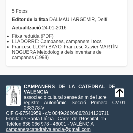
5 Fotos
Editor de la fitxa
DALMAU i ARGEMIR, Delfí
Actualització
24-01-2016
Fitxa reduïda (PDF)
LLADORRE: Campanes, campaners i tocs
Francesc LLOP i BAYO; Francesc Xavier MARTÍN
NOGUERA
Metodologia dels inventaris de
campanes
(1998)
CAMPANERS DE LA CATEDRAL DE
VALÈNCIA
associació cultural sense ànim de lucre
registre Autonòmic Secció Primera CV-01-
038378-V
CIF G-97540959 - c/c 0049/2626/86/2814120711
Ermita de Santa Llúcia - Carrer de l'Hospital, 15
Telèfon 636 066 978 - 46001 - VALÈNCIA
campanerscatedralvalencia@gmail.com