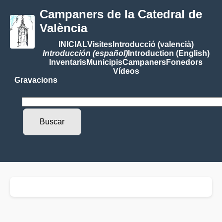
Campaners de la Catedral de
València
INICIAL
Visites
Introducció (valencià)
Introducción (español)
Introduction (English)
Inventaris
Municipis
Campaners
Fonedors
Vídeos
Gravacions