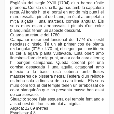
Església del segle XVIII (1704) d'un barroc rústic
pirenenc. Consta d'una llarga nau amb la capçalera
recta. Al frontis hi té el portal en arc de mig punt i el
marc ressaltat pintat de blanc, un òcul atrompetat a
mitja alçada i una marcada cornisa angular. Els
seus murs estan arrebossats i pintats d'un color
blanquinós; tenen un aspecte descurat.
Guarda un retaule del 1780.
Campanar merament funcional del 1774 d'un estil
neoclàssic rústic. Té un alt primer cos de planta
rectangular (3'15 x 4'70 m); el segon que constitueix
la cel·la agafa planta vuitavada. Està obert amb
finestres d'arc de mig punt, una a cada cara alterna;
hi pengen campanes. Queda coronat per una
cornisa destacada i una agulla octagonal amb
inflexió a la base; està coberta amb lloses
matusseres de pissarra negra; l'esfera d'un rellotge
es troba sota la finestra de la cara frontal. Els seus
murs com tots el del temple tenen un arrebossat de
color blanquinós que no presenta massa bon estat
de conservació.
Situació: sobre l'ala esquerra del temple fent angle
al sud-oest del frontis orientat a migdia.
Alçada: 22'89 metres
Esveltesa: 4,8