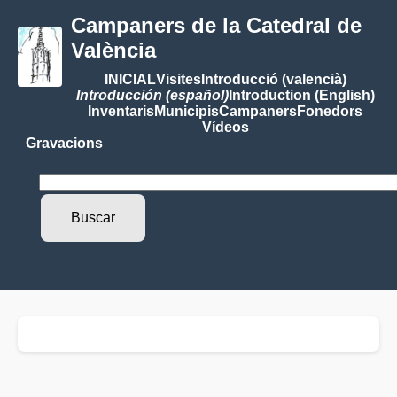
Campaners de la Catedral de
València
INICIAL
Visites
Introducció (valencià)
Introducción (español)
Introduction (English)
Inventaris
Municipis
Campaners
Fonedors
Vídeos
Gravacions