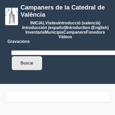
Campaners de la Catedral de
València
INICIAL
Visites
Introducció (valencià)
Introducción (español)
Introduction (English)
Inventaris
Municipis
Campaners
Fonedors
Vídeos
Gravacions