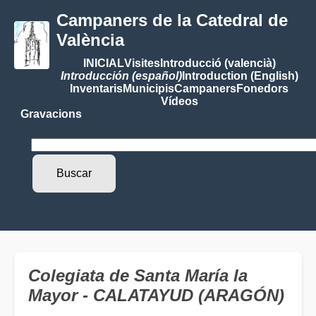
Campaners de la Catedral de
València
INICIAL
Visites
Introducció (valencià)
Introducción (español)
Introduction (English)
Inventaris
Municipis
Campaners
Fonedors
Vídeos
Gravacions
Colegiata de Santa María la
Mayor - CALATAYUD (ARAGÓN)