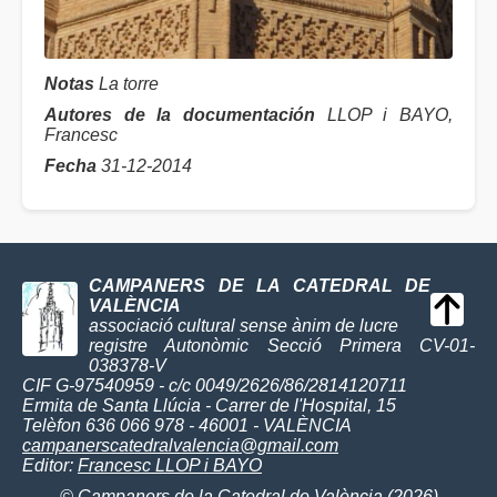
Notas
La torre
Autores de la documentación
LLOP i BAYO,
Francesc
Fecha
31-12-2014
CAMPANERS DE LA CATEDRAL DE
VALÈNCIA
associació cultural sense ànim de lucre
registre Autonòmic Secció Primera CV-01-
038378-V
CIF G-97540959 - c/c 0049/2626/86/2814120711
Ermita de Santa Llúcia - Carrer de l'Hospital, 15
Telèfon 636 066 978 - 46001 - VALÈNCIA
campanerscatedralvalencia@gmail.com
Editor:
Francesc LLOP i BAYO
© Campaners de la Catedral de València (2026)