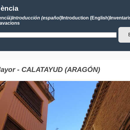
lència
encià)
Introducción (español)
Introduction (English)
Inventari
avacions
a Mayor - CALATAYUD (ARAGÓN)