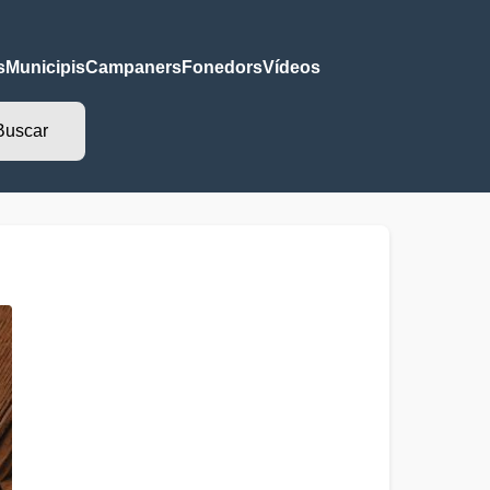
s
Municipis
Campaners
Fonedors
Vídeos