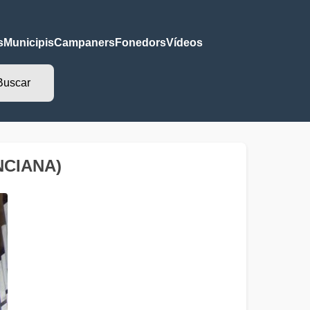
s
Municipis
Campaners
Fonedors
Vídeos
NCIANA)