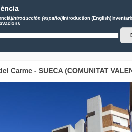
lència
encià)
Introducción (español)
Introduction (English)
Inventari
avacions
u del Carme - SUECA (COMUNITAT VALE