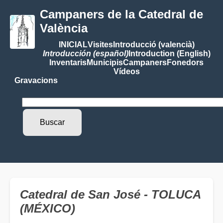
Campaners de la Catedral de
València
INICIAL
Visites
Introducció (valencià)
Introducción (español)
Introduction (English)
Inventaris
Municipis
Campaners
Fonedors
Vídeos
Gravacions
Catedral de San José - TOLUCA
(MÉXICO)