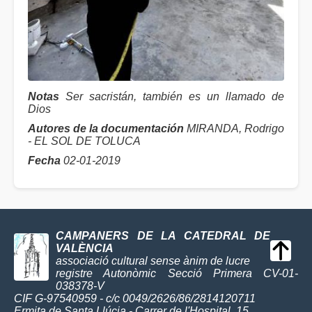
Notas
Ser sacristán, también es un llamado de
Dios
Autores de la documentación
MIRANDA, Rodrigo
- EL SOL DE TOLUCA
Fecha
02-01-2019
CAMPANERS DE LA CATEDRAL DE
VALÈNCIA
associació cultural sense ànim de lucre
registre Autonòmic Secció Primera CV-01-
038378-V
CIF G-97540959 - c/c 0049/2626/86/2814120711
Ermita de Santa Llúcia - Carrer de l'Hospital, 15