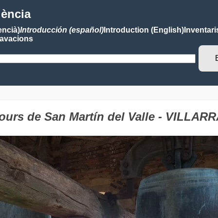
lència
encià)
Introducción (español)
Introduction (English)
Inventari
avacions
Tours de San Martín del Valle - VILL