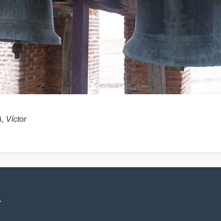
 Víctor
V