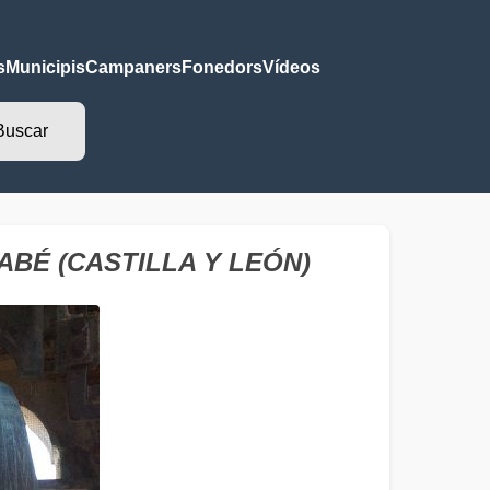
s
Municipis
Campaners
Fonedors
Vídeos
ARRABÉ (CASTILLA Y LEÓN)