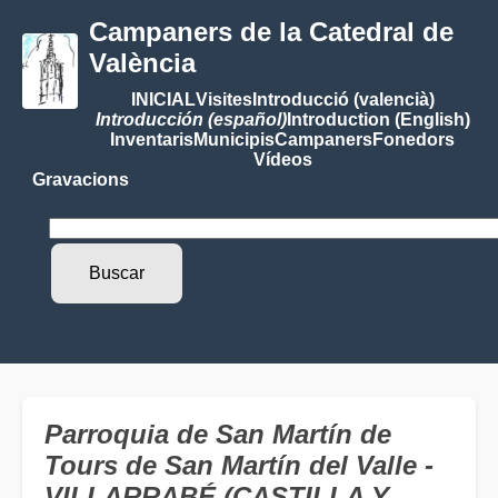
Campaners de la Catedral de
València
INICIAL
Visites
Introducció (valencià)
Introducción (español)
Introduction (English)
Inventaris
Municipis
Campaners
Fonedors
Vídeos
Gravacions
Parroquia de San Martín de
Tours de San Martín del Valle -
VILLARRABÉ (CASTILLA Y