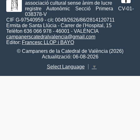
associació cultural sense ànim de lucre
registre Autonòmic Secció Primera CV-01-
038378-V
CIF G-97540959 - c/c 0049/2626/86/2814120711
Ermita de Santa Llúcia - Carrer de l'Hospital, 15
Telèfon 636 066 978 - 46001 - VALÈNCIA
campanerscatedralvalencia@gmail.com
Editor:
Francesc LLOP i BAYO
© Campaners de la Catedral de València (2026)
Actualització: 06-08-2026
Select Language
▼