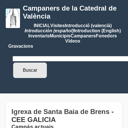
Campaners de la Catedral de
València
INICIAL
Visites
Introducció (valencià)
Introducción (español)
Introduction (English)
Inventaris
Municipis
Campaners
Fonedors
Vídeos
Gravacions
Igrexa de Santa Baia de Brens
-
CEE GALICIA
Campás actuais