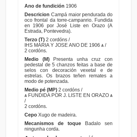
Ano de fundición
1906
Descricion
Campá maior pendurada do
oco frontal da torre-campanrio. Fundida
en 1906 por José Liste en Orazo (A
Estrada, Pontevedra).
Terzo (T)
2 cordóns /
IHS MARIA Y JOSE ANO DE 1906 ѧ /
2 cordóns.
Medio (M)
Presenta unha cruz con
pedestal de 5 chanzos feitas a base de
selos con decoración vexetal e de
estrelas. Os brazos teñen remates a
modo de potenzada.
Medio pé (MP)
2 cordóns /
ѧ FUNDIDA POR J. LISTE EN ORAZO ѧ
/
2 cordóns.
Cepo
Xugo de madeira.
Mecanismos de toque
Badalo sen
ningunha corda.