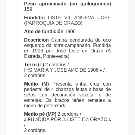
Peso aproximado (en quilogramos)
159
Fundidor
LISTE VILLANUEVA, JOSÉ
(PARROQUIA DE ORAZO)
Ano de fundición
1906
Descricion
Campá pendurada do oco
esquerdo da torre-campanario. Fundida
en 1906 por José Liste en Orazo (A
Estrada, Pontevedra).
Terzo (T)
2 cordóns /
IHS MARIA Y JOSE AИO DE 1906 ѧ /
2 cordóns.
Medio (M)
Presenta unha cruz con
pedestal de 4 chanzos feitas a base de
selos con decoración vexetal e de
estrelas. Os brazos teñen remates a
modo de potenzada.
Medio pé (MP)
2 cordóns /
ѧ FUИDIDA POR J. LISTE EИ ORAZO ѧ
/
2 cordóns.