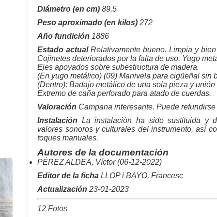
Diámetro (en cm)
89.5
Peso aproximado (en kilos)
272
Año fundición
1886
Estado actual
Relativamente bueno. Limpia y bien 
Cojinetes deteriorados por la falta de uso. Yugo met
Ejes apoyados sobre subestructura de madera.
(En yugo metálico) (09) Manivela para cigüeñal sin b
(Dentro); Badajo metálico de una sola pieza y unión 
Extremo de caña perforado para atado de cuerdas.
Valoración
Campana interesante. Puede refundirse 
Instalación
La instalación ha sido sustituida y d
valores sonoros y culturales del instrumento, así co
toques manuales.
Autores de la documentación
PÉREZ ALDEA, Víctor (06-12-2022)
Editor de la ficha
LLOP i BAYO, Francesc
Actualización
23-01-2023
12 Fotos