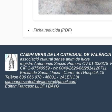
Ficha reducida (PDF)
CAMPANERS DE LA CATEDRAL DE VALÈNCIA
associació cultural sense ànim de lucre
registre Autonòmic Secció Primera CV-01-038378-
CIF G-97540959 - c/c 0049/2626/86/2814120711
Ermita de Santa Llúcia - Carrer de l'Hospital, 15
Telèfon 636 066 978 - 46001 - VALÈNCIA
campanerscatedralvalencia@gmail.com
Editor:
Francesc LLOP i BAYO