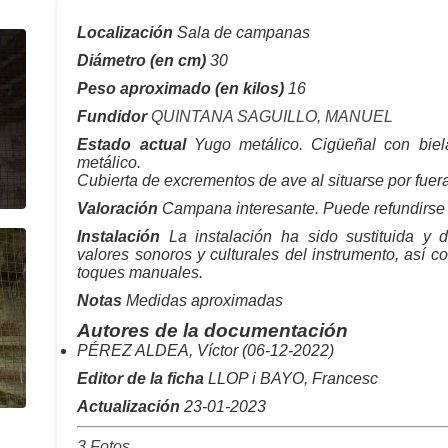
Localización
Sala de campanas
Diámetro (en cm)
30
Peso aproximado (en kilos)
16
Fundidor
QUINTANA SAGUILLO, MANUEL
Estado actual
Yugo metálico. Cigüeñal con biel
metálico.
Cubierta de excrementos de ave al situarse por fuera
Valoración
Campana interesante. Puede refundirse 
Instalación
La instalación ha sido sustituida y d
valores sonoros y culturales del instrumento, así co
toques manuales.
Notas
Medidas aproximadas
Autores de la documentación
PÉREZ ALDEA, Víctor (06-12-2022)
Editor de la ficha
LLOP i BAYO, Francesc
Actualización
23-01-2023
3 Fotos