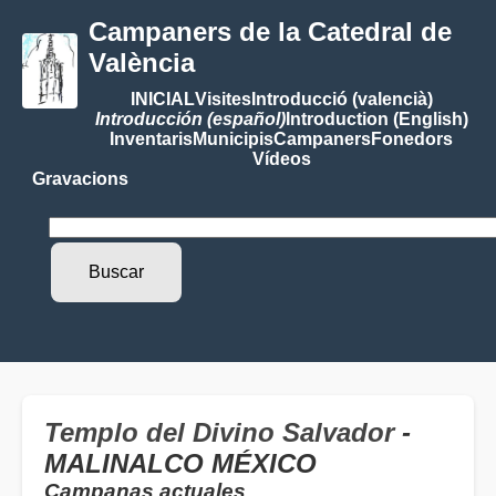
Campaners de la Catedral de
València
INICIAL
Visites
Introducció (valencià)
Introducción (español)
Introduction (English)
Inventaris
Municipis
Campaners
Fonedors
Vídeos
Gravacions
Templo del Divino Salvador
-
MALINALCO MÉXICO
Campanas actuales