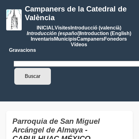
Campaners de la Catedral de
València
INICIAL
Visites
Introducció (valencià)
Introducción (español)
Introduction (English)
Inventaris
Municipis
Campaners
Fonedors
Vídeos
Gravacions
Parroquia de San Miguel
Arcángel de Almaya
-
CAPULHUAC MÉXICO