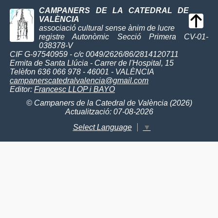
CAMPANERS DE LA CATEDRAL DE
VALÈNCIA
associació cultural sense ànim de lucre
registre Autonòmic Secció Primera CV-01-
038378-V
CIF G-97540959 - c/c 0049/2626/86/2814120711
Ermita de Santa Llúcia - Carrer de l'Hospital, 15
Telèfon 636 066 978 - 46001 - VALÈNCIA
campanerscatedralvalencia@gmail.com
Editor:
Francesc LLOP i BAYO
© Campaners de la Catedral de València (2026)
Actualització: 07-08-2026
Select Language
▼