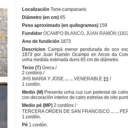
Localización
Torre-campanario
Diámetro (en cm)
65
Peso aproximado (en quilogramos)
159
Fundidor
OCAMPO BLANCO, JUAN RAMÓN (1822 
Ano de fundición
1873
Descricion
Campá menor pendurada do oco esque
1873 por Juan Ramón Ocampo en Arcos da Conde
unha medida estimada duns 65 cm de diámetro.
Terzo (T)
Greca /
2 cordóns /
JHS MARIA Y JOSE ... ... VENERABLE ⁑⁑ /
1 cordón.
Medio (M)
Presenta unha cuz cun pedestal de catro
con decoración interior de catro estrelas de oito pu
Medio pé (MP)
2 cordóns /
TERCERA ORDEN DE SAN FRANCISCO ... ... PER
1 cordón.
Pé
1 cordón.