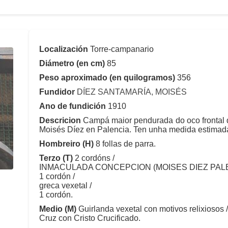
Localización
Torre-campanario
Diámetro (en cm)
85
Peso aproximado (en quilogramos)
356
Fundidor
DÍEZ SANTAMARÍA, MOISÉS
Ano de fundición
1910
Descricion
Campá maior pendurada do oco frontal d
Moisés Díez en Palencia. Ten unha medida estimad
Hombreiro (H)
8 follas de parra.
Terzo (T)
2 cordóns /
INMACULADA CONCEPCION (MOISES DIEZ PALEN
1 cordón /
greca vexetal /
1 cordón.
Medio (M)
Guirlanda vexetal con motivos relixiosos 
Cruz con Cristo Crucificado.