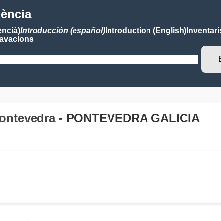
lència
encià)
Introducción (español)
Introduction (English)
Inventari
avacions
Pontevedra
- PONTEVEDRA GALICIA