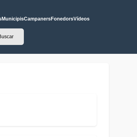
s
Municipis
Campaners
Fonedors
Vídeos