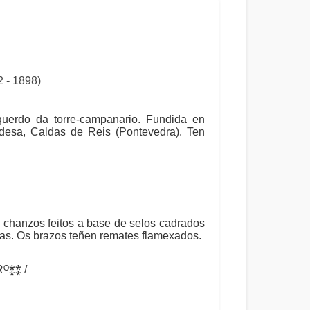
- 1898)
rdo da torre-campanario. Fundida en
sa, Caldas de Reis (Pontevedra). Ten
 chanzos feitos a base de selos cadrados
ntas. Os brazos teñen remates flamexados.
ᴼ⁑⁑ /